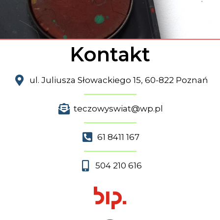
Kontakt
ul. Juliusza Słowackiego 15, 60-822 Poznań
teczowyswiat@wp.pl
61 8411 167
504 210 616